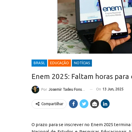
BRASIL
EDUCAÇÃO
NOTÍCIAS
Enem 2025: Faltam horas para e
On
13 Jun, 2025
Por
Josemir Tadeu Fonseca
Compartilhar
O prazo para se inscrever no Enem 2025 termina ho
Nacional de Estudos e Pesquisas Educacionais An