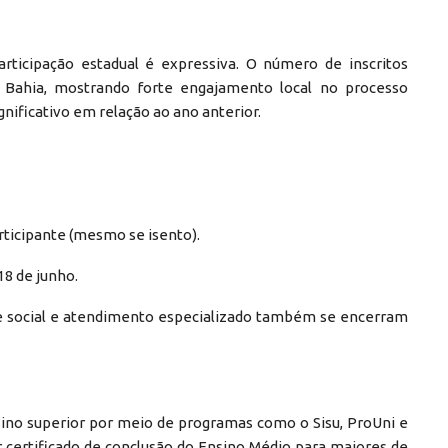
rticipação estadual é expressiva. O número de inscritos
 Bahia, mostrando forte engajamento local no processo
ificativo em relação ao ano anterior.
rticipante (mesmo se isento).
18 de junho.
ocial e atendimento especializado também se encerram
sino superior por meio de programas como o Sisu, ProUni e
r certificado de conclusão do Ensino Médio para maiores de