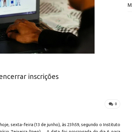
M
ncerrar inscrições
0
je, sexta-feira (13 de junho), às 23h59, segundo o Instituto
ísio Teixeira (Inep) . A data foi prorrogada do dia 6 para