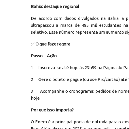
Bahia: destaque regional
De acordo com dados divulgados na Bahia, a pa
ultrapassou a marca de 485 mil estudantes na
seletivo. Esse número representa um aumento sign
✅
O que fazer agora
Passo Ação
1 Inscreva-se até hoje às 23h59 na Página do Pa
2 Gere o boleto e pague (ou use Pix/cartão) até 
3 Acompanhe o cronograma: pedidos de nome s
hoje.
Por que isso importa?
O Enem é a principal porta de entrada para o en
Fies. Além disso, em 2025, o exame volta a emiti