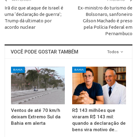
Irã diz que ataque de Israel é
Ex-ministro do turismo de
uma ‘declaração de guerra’;
Bolsonaro, sanfoneiro
Trump dá ultimato por
Gilson Machado é preso
acordo nuclear
pela Polícia Federal em
Pernambuco
VOCÊ PODE GOSTAR TAMBÉM
Todos
BAHIA
BAHIA
Ventos de até 70 km/h
R$ 143 milhões que
deixam Extremo Sul da
viraram R$ 143 mil:
Bahia em alerta
quando a declaração de
bens vira motivo de…