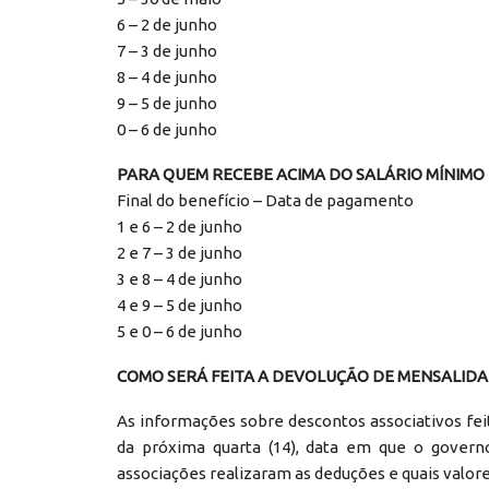
6 – 2 de junho
7 – 3 de junho
8 – 4 de junho
9 – 5 de junho
0 – 6 de junho
PARA QUEM RECEBE ACIMA DO SALÁRIO MÍNIMO
Final do benefício – Data de pagamento
1 e 6 – 2 de junho
2 e 7 – 3 de junho
3 e 8 – 4 de junho
4 e 9 – 5 de junho
5 e 0 – 6 de junho
COMO SERÁ FEITA A DEVOLUÇÃO DE MENSALIDA
As informações sobre descontos associativos feito
da próxima quarta (14), data em que o governo
associações realizaram as deduções e quais valor