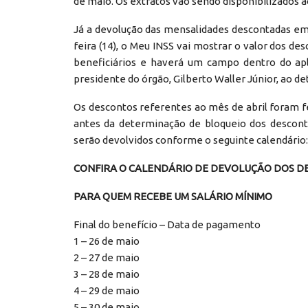
de maio. Os extratos vão sendo disponibilizados 
Já a devolução das mensalidades descontadas em 
feira (14), o Meu INSS vai mostrar o valor dos d
beneficiários e haverá um campo dentro do apli
presidente do órgão, Gilberto Waller Júnior, ao de
Os descontos referentes ao mês de abril foram fe
antes da determinação de bloqueio dos desconto
serão devolvidos conforme o seguinte calendário:
CONFIRA O CALENDÁRIO DE DEVOLUÇÃO DOS D
PARA QUEM RECEBE UM SALÁRIO MÍNIMO
Final do benefício – Data de pagamento
1 – 26 de maio
2 – 27 de maio
3 – 28 de maio
4 – 29 de maio
5 – 30 de maio