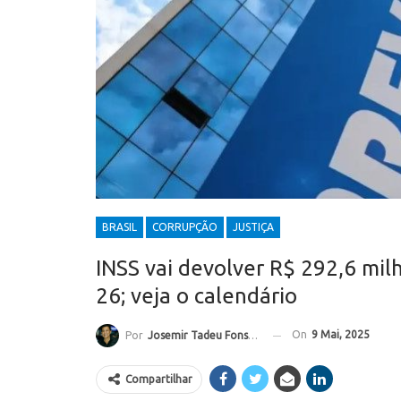
BRASIL
CORRUPÇÃO
JUSTIÇA
INSS vai devolver R$ 292,6 mil
26; veja o calendário
On
9 Mai, 2025
Por
Josemir Tadeu Fonseca
Compartilhar