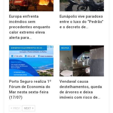
Europa enfrenta
Eunápolis vive paradoxo
incêndios sem
entre o luxo do “Pedrão”
precedentes enquanto
e o decreto de…
calor extremo eleva
alerta para…
DESENVOLVIMENTO ECONÔMICO E SOCIAL
BAHIA
Porto Seguro realiza 1º
Vendaval causa
Fórum de Economia do
destelhamentos, queda
Mar nesta sexta-feira
de árvores e deixa
(17/07)
imóveis com risco de…
PREV
NEXT