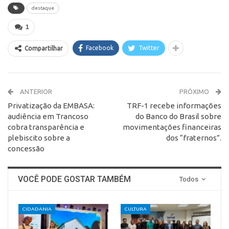
destaque
1
Facebook
Twitter
Compartilhar
ANTERIOR
PRÓXIMO
Privatização da EMBASA:
TRF-1 recebe informações
audiência em Trancoso
do Banco do Brasil sobre
cobra transparência e
movimentações financeiras
plebiscito sobre a
dos “fraternos”.
concessão
VOCÊ PODE GOSTAR TAMBÉM
Todos
CIDADANIA
CULTURA