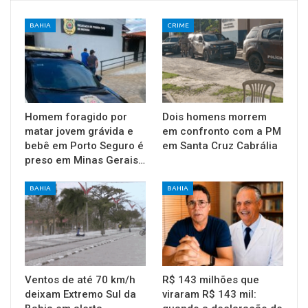
BAHIA
CRIME
Homem foragido por
Dois homens morrem
matar jovem grávida e
em confronto com a PM
bebê em Porto Seguro é
em Santa Cruz Cabrália
preso em Minas Gerais…
BAHIA
BAHIA
Ventos de até 70 km/h
R$ 143 milhões que
deixam Extremo Sul da
viraram R$ 143 mil: