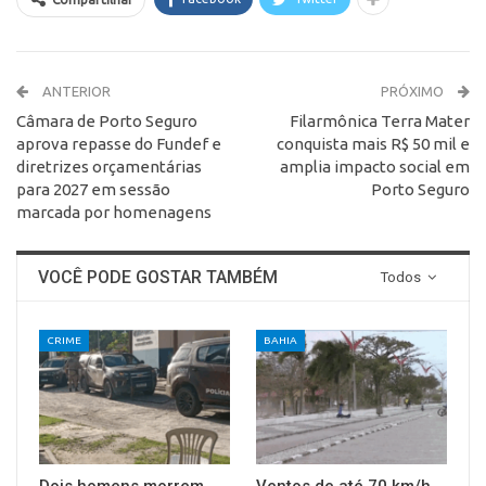
ANTERIOR
PRÓXIMO
Câmara de Porto Seguro
Filarmônica Terra Mater
aprova repasse do Fundef e
conquista mais R$ 50 mil e
diretrizes orçamentárias
amplia impacto social em
para 2027 em sessão
Porto Seguro
marcada por homenagens
VOCÊ PODE GOSTAR TAMBÉM
Todos
CRIME
BAHIA
Dois homens morrem
Ventos de até 70 km/h