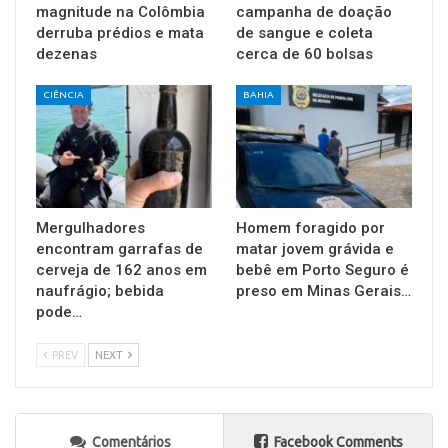
magnitude na Colômbia
campanha de doação
derruba prédios e mata
de sangue e coleta
dezenas
cerca de 60 bolsas
CIÊNCIA
BAHIA
Mergulhadores
Homem foragido por
encontram garrafas de
matar jovem grávida e
cerveja de 162 anos em
bebê em Porto Seguro é
naufrágio; bebida
preso em Minas Gerais…
pode…
PREV
NEXT
Comentários
Facebook Comments