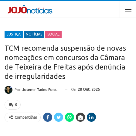
JUSTIÇA
NOTÍCIAS
SOCIAL
TCM recomenda suspensão de novas
nomeações em concursos da Câmara
de Teixeira de Freitas após denúncia
de irregularidades
On
28 Out, 2025
Por
Josemir Tadeu Fonseca
0
Compartilhar