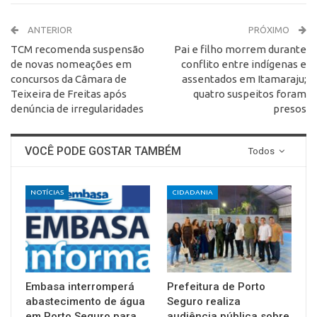
ANTERIOR
PRÓXIMO
TCM recomenda suspensão
Pai e filho morrem durante
de novas nomeações em
conflito entre indígenas e
concursos da Câmara de
assentados em Itamaraju;
Teixeira de Freitas após
quatro suspeitos foram
denúncia de irregularidades
presos
VOCÊ PODE GOSTAR TAMBÉM
Todos
NOTÍCIAS
CIDADANIA
Embasa interromperá
Prefeitura de Porto
abastecimento de água
Seguro realiza
em Porto Seguro para
audiência pública sobre