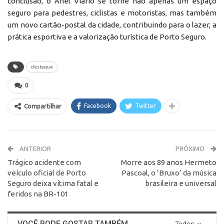
conclusão, o Anel Viário se torne não apenas um espaço
seguro para pedestres, ciclistas e motoristas, mas também
um novo cartão-postal da cidade, contribuindo para o lazer, a
prática esportiva e a valorização turística de Porto Seguro.
destaque
0
Facebook
Twitter
Compartilhar
ANTERIOR
PRÓXIMO
Trágico acidente com
Morre aos 89 anos Hermeto
veículo oficial de Porto
Pascoal, o ‘Bruxo’ da música
Seguro deixa vítima fatal e
brasileira e universal
feridos na BR-101
VOCÊ PODE GOSTAR TAMBÉM
Todos