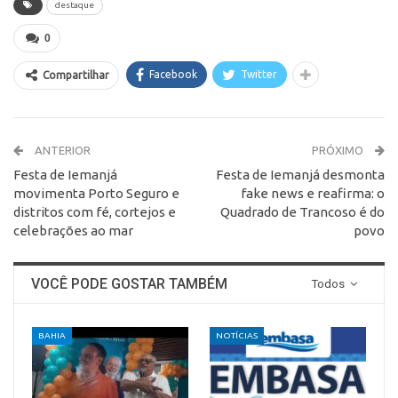
destaque
0
Facebook
Twitter
Compartilhar
ANTERIOR
PRÓXIMO
Festa de Iemanjá
Festa de Iemanjá desmonta
movimenta Porto Seguro e
fake news e reafirma: o
distritos com fé, cortejos e
Quadrado de Trancoso é do
celebrações ao mar
povo
VOCÊ PODE GOSTAR TAMBÉM
Todos
BAHIA
NOTÍCIAS