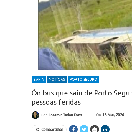
BAHIA
NOTÍCIAS
PORTO SEGURO
Ônibus que saiu de Porto Segu
pessoas feridas
On
16 Mar, 2026
Por
Josemir Tadeu Fonseca
Compartilhar