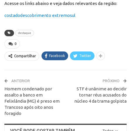
Acesse os links abaixo e veja dados relevantes da região:
costadodescobrimento
extremosul
destaque
0
Facebook
Twitter
Compartilhar
ANTERIOR
PRÓXIMO
Homem condenado por
STF é unânime ao decidir
assalto a banco em
tornar réus acusados do
Felixlândia (MG) é preso em
núcleo 4 da trama golpista
Trancoso após oito anos
foragido
VOCÊ PODE GOSTAR TAMBÉM
Todos