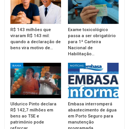
R$ 143 milhões que
Exame toxicológico
viraram R$ 143 mil:
passa a ser obrigatório
quando a declaração de
para 1ª Carteira
bens vira motivo de…
Nacional de
Habilitação…
BAHIA
NOTÍCIAS
Uldurico Pinto declara
Embasa interromperá
R$ 142,7 milhões em
abastecimento de água
bens ao TSE e
em Porto Seguro para
patrimônio pode
manutenção
reforçar…
programada