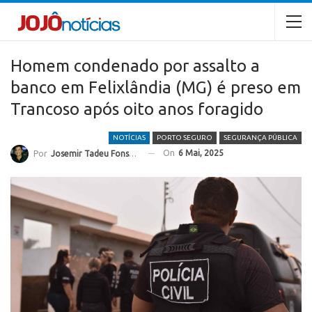
Homem condenado por assalto a
banco em Felixlândia (MG) é preso em
Trancoso após oito anos foragido
NOTÍCIAS
PORTO SEGURO
SEGURANÇA PÚBLICA
On
6 Mai, 2025
Por
Josemir Tadeu Fonseca