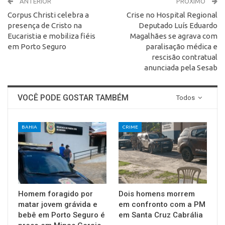
ANTERIOR
PRÓXIMO
Corpus Christi celebra a
Crise no Hospital Regional
presença de Cristo na
Deputado Luís Eduardo
Eucaristia e mobiliza fiéis
Magalhães se agrava com
em Porto Seguro
paralisação médica e
rescisão contratual
anunciada pela Sesab
VOCÊ PODE GOSTAR TAMBÉM
Todos
BAHIA
CRIME
Homem foragido por
Dois homens morrem
matar jovem grávida e
em confronto com a PM
bebê em Porto Seguro é
em Santa Cruz Cabrália