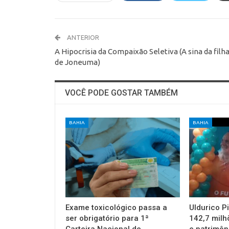
ANTERIOR
A Hipocrisia da Compaixão Seletiva (A sina da filh
de Joneuma)
VOCÊ PODE GOSTAR TAMBÉM
BAHIA
BAHIA
Exame toxicológico passa a
Uldurico P
ser obrigatório para 1ª
142,7 milh