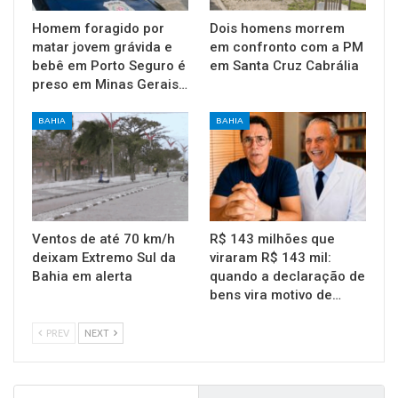
Homem foragido por
Dois homens morrem
matar jovem grávida e
em confronto com a PM
bebê em Porto Seguro é
em Santa Cruz Cabrália
preso em Minas Gerais…
BAHIA
BAHIA
Ventos de até 70 km/h
R$ 143 milhões que
deixam Extremo Sul da
viraram R$ 143 mil:
Bahia em alerta
quando a declaração de
bens vira motivo de…
PREV
NEXT