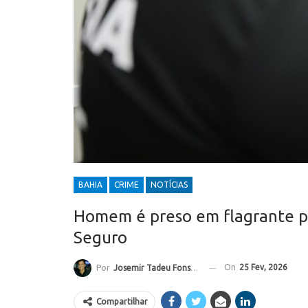
BAHIA
CRIME
NOTÍCIAS
Homem é preso em flagrante po
Seguro
On
25 Fev, 2026
Por
Josemir Tadeu Fonseca
Compartilhar