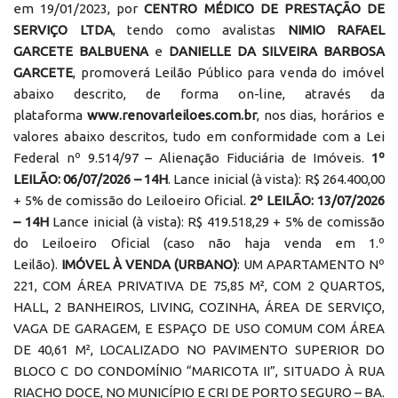
em 19/01/2023, por
CENTRO MÉDICO DE PRESTAÇÃO DE
SERVIÇO LTDA
, tendo como avalistas
NIMIO RAFAEL
GARCETE BALBUENA
e
DANIELLE DA SILVEIRA BARBOSA
GARCETE
, promoverá Leilão Público para venda do imóvel
abaixo descrito, de forma on-line, através da
plataforma
www.renovarleiloes.com.br
, nos dias, horários e
valores abaixo descritos, tudo em conformidade com a Lei
Federal nº 9.514/97 – Alienação Fiduciária de Imóveis.
1º
LEILÃO: 06/07/2026 – 14H
. Lance inicial (à vista): R$ 264.400,00
+ 5% de comissão do Leiloeiro Oficial.
2º LEILÃO: 13/07/2026
– 14H
Lance inicial (à vista): R$ 419.518,29 + 5% de comissão
do Leiloeiro Oficial (caso não haja venda em 1.º
Leilão).
IMÓVEL À VENDA (URBANO)
: UM APARTAMENTO Nº
221, COM ÁREA PRIVATIVA DE 75,85 M², COM 2 QUARTOS,
HALL, 2 BANHEIROS, LIVING, COZINHA, ÁREA DE SERVIÇO,
VAGA DE GARAGEM, E ESPAÇO DE USO COMUM COM ÁREA
DE 40,61 M², LOCALIZADO NO PAVIMENTO SUPERIOR DO
BLOCO C DO CONDOMÍNIO “MARICOTA II”, SITUADO À RUA
RIACHO DOCE, NO MUNICÍPIO E CRI DE PORTO SEGURO – BA.