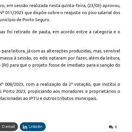
, em sessão realizada nesta quinta-feira, (23/03) aprovou,
º 011/2023 que dispõe sobre o reajuste no piso salarial dos
nicípio de Porto Seguro.
as foi retirado de pauta, em acordo entre a categoria e o
 para leitura, já com as alterações produzidas, mas, sensível
assa à sessão, os edis optaram por fazer, além da leitura,
(RI) para que o projeto fosse de imediato para a sanção do
 008/2023, com a realização da 2ª votação, que institui o
S Porto 2023, propiciando aos moradores e proprietários o
cionadas ao IPTU e outros tributos municipais.
O email
Linkedin
0