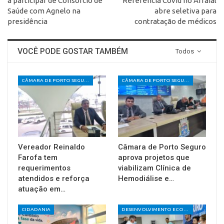
a participar de Consórcio de
Referência Covid no Arraial
Saúde com Agnelo na
abre seletiva para
presidência
contratação de médicos
VOCÊ PODE GOSTAR TAMBÉM
Todos
CÂMARA DE PORTO SEGURO
CÂMARA DE PORTO SEGURO
Vereador Reinaldo
Câmara de Porto Seguro
Farofa tem
aprova projetos que
requerimentos
viabilizam Clínica de
atendidos e reforça
Hemodiálise e…
atuação em…
CIDADANIA
DESENVOLVIMENTO ECONÔMICO E SOCIAL