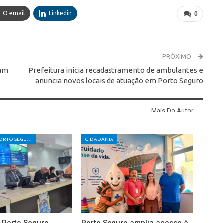
O email
Linkedin
0
PRÓXIMO
ram
Prefeitura inicia recadastramento de ambulantes e
anuncia novos locais de atuação em Porto Seguro
Mais Do Autor
CÂMARA DE PORTO SEGURO
CIDADANIA
 Porto Seguro
Porto Seguro amplia acesso à