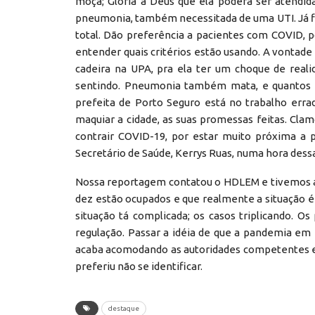
moça; Glória a Deus que ela poderá ser atendid
pneumonia, também necessitada de uma UTI. Já fiz
total. Dão preferência a pacientes com COVID, p
entender quais critérios estão usando. A vontade
cadeira na UPA, pra ela ter um choque de real
sentindo. Pneumonia também mata, e quantos m
prefeita de Porto Seguro está no trabalho erra
maquiar a cidade, as suas promessas feitas. Cla
contrair COVID-19, por estar muito próxima a 
Secretário de Saúde, Kerrys Ruas, numa hora dess
Nossa reportagem contatou o HDLEM e tivemos a 
dez estão ocupados e que realmente a situação é
situação tá complicada; os casos triplicando. O
regulação. Passar a idéia de que a pandemia em
acaba acomodando as autoridades competentes e 
preferiu não se identificar.
destaque