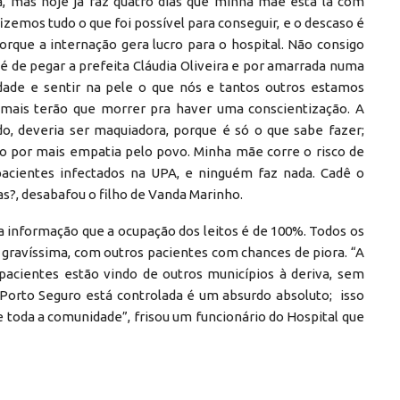
a, mas hoje já faz quatro dias que minha mãe está lá com
emos tudo o que foi possível para conseguir, e o descaso é
orque a internação gera lucro para o hospital. Não consigo
 é de pegar a prefeita Cláudia Oliveira e por amarrada numa
idade e sentir na pele o que nós e tantos outros estamos
ais terão que morrer pra haver uma conscientização. A
do, deveria ser maquiadora, porque é só o que sabe fazer;
mo por mais empatia pelo povo. Minha mãe corre o risco de
pacientes infectados na UPA, e ninguém faz nada. Cadê o
as?, desabafou o filho de Vanda Marinho.
informação que a ocupação dos leitos é de 100%. Todos os
 gravíssima, com outros pacientes com chances de piora. “A
s pacientes estão vindo de outros municípios à deriva, sem
 Porto Seguro está controlada é um absurdo absoluto; isso
toda a comunidade”, frisou um funcionário do Hospital que