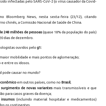
sido infectadas pelo SARS-CoV-2 (o vírus causador da Covid-
no Bloomberg News, nesta sexta-feira (23/12), citando
rno chinês, a Comissão Nacional de Saúde de China.
de 248 milhões de pessoas
(quase 18% da população do país)
20 dias de dezembro.
ologistas ouvidos pelo
g1:
e maior mobilidade e mais pontos de aglomeração;
 e entre os idosos.
id pode causar no mundo?
 econômico
em outros países, como no
Brasil
;
o
surgimento de novas variantes
mais transmissíveis e que
dão para casos graves da doença;
e insumos
(incluindo material hospitalar e medicamentos)
dos os continentes.