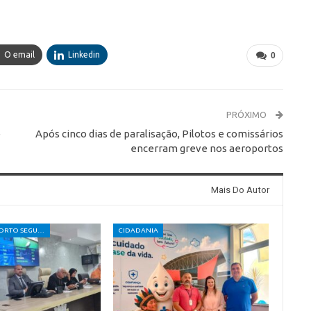
O email
Linkedin
0
PRÓXIMO
é
Após cinco dias de paralisação, Pilotos e comissários
encerram greve nos aeroportos
Mais Do Autor
CÂMARA DE PORTO SEGURO
CIDADANIA