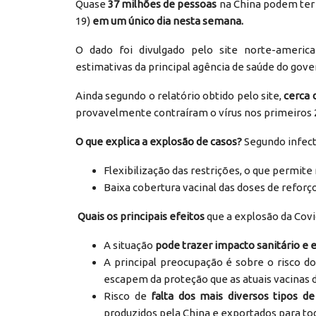
Quase
37 milhões de pessoas
na China podem ter 
19)
em um único dia nesta semana.
O dado foi divulgado pelo site norte-america
estimativas da principal agência de saúde do gove
Ainda segundo o relatório obtido pelo site,
cerca 
provavelmente contraíram o vírus nos primeiros 
O que explica a explosão de casos?
Segundo infect
Flexibilização das restrições, o que permit
Baixa cobertura vacinal das doses de reforço
Quais os principais efeitos
que a explosão da Cov
A situação
pode trazer impacto sanitário e
A principal preocupação é sobre o risco d
escapem da proteção que as atuais vacinas 
Risco de
falta dos mais diversos tipos d
produzidos pela China e exportados para to