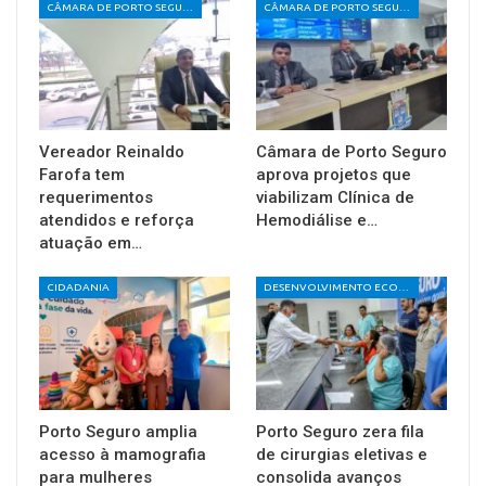
CÂMARA DE PORTO SEGURO
CÂMARA DE PORTO SEGURO
Vereador Reinaldo
Câmara de Porto Seguro
Farofa tem
aprova projetos que
requerimentos
viabilizam Clínica de
atendidos e reforça
Hemodiálise e…
atuação em…
CIDADANIA
DESENVOLVIMENTO ECONÔMICO E SOCIAL
Porto Seguro amplia
Porto Seguro zera fila
acesso à mamografia
de cirurgias eletivas e
para mulheres
consolida avanços