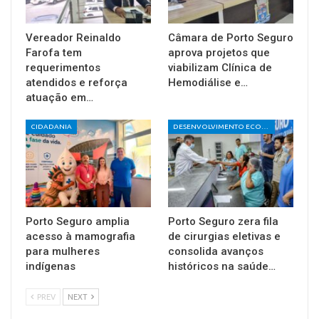
Vereador Reinaldo
Câmara de Porto Seguro
Farofa tem
aprova projetos que
requerimentos
viabilizam Clínica de
atendidos e reforça
Hemodiálise e…
atuação em…
CIDADANIA
DESENVOLVIMENTO ECONÔMICO E SOCIAL
Porto Seguro amplia
Porto Seguro zera fila
acesso à mamografia
de cirurgias eletivas e
para mulheres
consolida avanços
indígenas
históricos na saúde…
PREV
NEXT