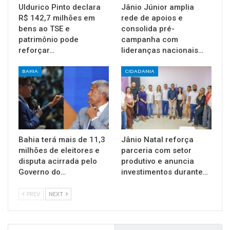
Uldurico Pinto declara
Jânio Júnior amplia
R$ 142,7 milhões em
rede de apoios e
bens ao TSE e
consolida pré-
patrimônio pode
campanha com
reforçar…
lideranças nacionais…
BAHIA
CIDADANIA
Bahia terá mais de 11,3
Jânio Natal reforça
milhões de eleitores e
parceria com setor
disputa acirrada pelo
produtivo e anuncia
Governo do…
investimentos durante…
PREV
NEXT