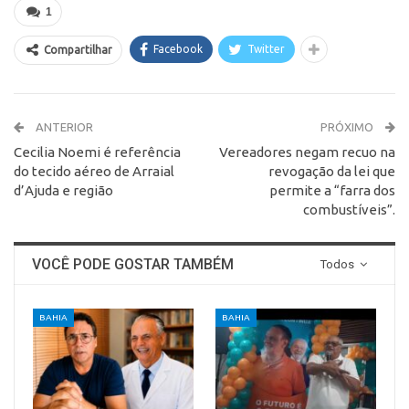
1
Facebook
Twitter
Compartilhar
ANTERIOR
PRÓXIMO
Cecilia Noemi é referência
Vereadores negam recuo na
do tecido aéreo de Arraial
revogação da lei que
d’Ajuda e região
permite a “farra dos
combustíveis”.
VOCÊ PODE GOSTAR TAMBÉM
Todos
BAHIA
BAHIA