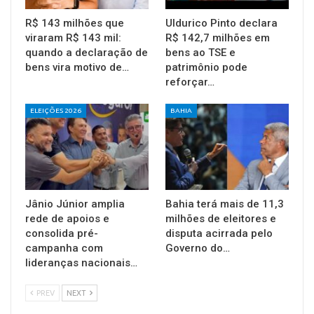
R$ 143 milhões que
Uldurico Pinto declara
viraram R$ 143 mil:
R$ 142,7 milhões em
quando a declaração de
bens ao TSE e
bens vira motivo de…
patrimônio pode
reforçar…
ELEIÇÕES 2026
BAHIA
Jânio Júnior amplia
Bahia terá mais de 11,3
rede de apoios e
milhões de eleitores e
consolida pré-
disputa acirrada pelo
campanha com
Governo do…
lideranças nacionais…
PREV
NEXT