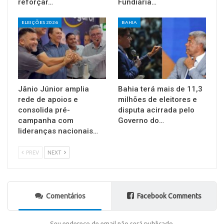
reforçar…
Fundiária…
ELEIÇÕES 2026
BAHIA
Jânio Júnior amplia
Bahia terá mais de 11,3
rede de apoios e
milhões de eleitores e
consolida pré-
disputa acirrada pelo
campanha com
Governo do…
lideranças nacionais…
PREV
NEXT
Comentários
Facebook Comments
Seu endereço de email não será publicado.