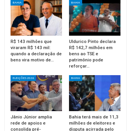
BAHIA
BAHIA
R$ 143 milhões que
Uldurico Pinto declara
viraram R$ 143 mil:
R$ 142,7 milhões em
quando a declaração de
bens ao TSE e
bens vira motivo de…
patrimônio pode
reforçar…
ELEIÇÕES 2026
BAHIA
Jânio Júnior amplia
Bahia terá mais de 11,3
rede de apoios e
milhões de eleitores e
consolida pré-
disputa acirrada pelo