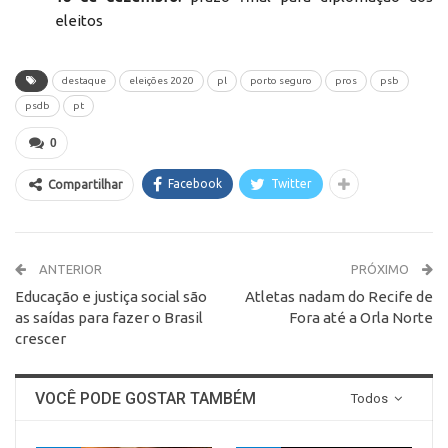
eleitos
destaque
eleições 2020
pl
porto seguro
pros
psb
psdb
pt
0
Facebook
Twitter
Compartilhar
ANTERIOR
PRÓXIMO
Educação e justiça social são
Atletas nadam do Recife de
as saídas para fazer o Brasil
Fora até a Orla Norte
crescer
VOCÊ PODE GOSTAR TAMBÉM
Todos