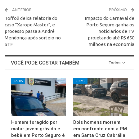
ANTERIOR
PRÓXIMO
Toffoli deixa relatoria do
Impacto do Carnaval de
caso “Xarope Master”, e
Porto Seguro ganha os
processo passa a André
noticiários de TV
Mendonça após sorteio no
projetando até R$ 650
STF
milhões na economia
VOCÊ PODE GOSTAR TAMBÉM
Todos
BAHIA
CRIME
Homem foragido por
Dois homens morrem
matar jovem grávida e
em confronto com a PM
bebê em Porto Seguro é
em Santa Cruz Cabrália