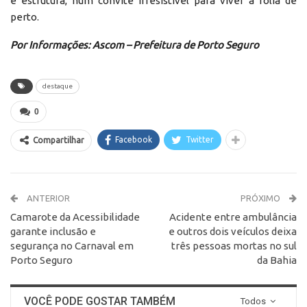
e estrutura, num convite irresistível para viver a folia de
perto.
Por Informações: Ascom – Prefeitura de Porto Seguro
destaque
0
Facebook
Twitter
Compartilhar
ANTERIOR
PRÓXIMO
Camarote da Acessibilidade
Acidente entre ambulância
garante inclusão e
e outros dois veículos deixa
segurança no Carnaval em
três pessoas mortas no sul
Porto Seguro
da Bahia
VOCÊ PODE GOSTAR TAMBÉM
Todos