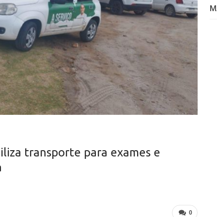
M
iliza transporte para exames e
a
0