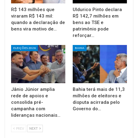
R$ 143 milhões que
Uldurico Pinto declara
viraram R$ 143 mil:
R$ 142,7 milhões em
quando a declaração de
bens ao TSE e
bens vira motivo de…
patrimônio pode
reforçar…
ELEIÇÕES 2026
BAHIA
Jânio Júnior amplia
Bahia terá mais de 11,3
rede de apoios e
milhões de eleitores e
consolida pré-
disputa acirrada pelo
campanha com
Governo do…
lideranças nacionais…
PREV
NEXT