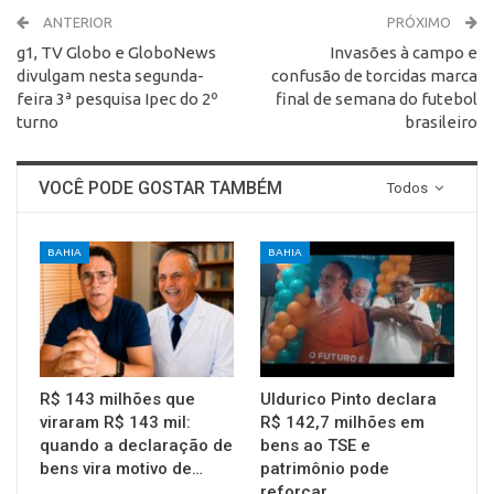
ANTERIOR
PRÓXIMO
g1, TV Globo e GloboNews
Invasões à campo e
divulgam nesta segunda-
confusão de torcidas marca
feira 3ª pesquisa Ipec do 2º
final de semana do futebol
turno
brasileiro
VOCÊ PODE GOSTAR TAMBÉM
Todos
BAHIA
BAHIA
R$ 143 milhões que
Uldurico Pinto declara
viraram R$ 143 mil:
R$ 142,7 milhões em
quando a declaração de
bens ao TSE e
bens vira motivo de…
patrimônio pode
reforçar…