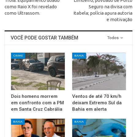
Tróia: Equipamento doado
Limoeiro, povoado de Porto
como Raio X foi revelado
Seguro na divisa com
como Ultrassom.
Itabela; polícia apura autoria
e motivação
VOCÊ PODE GOSTAR TAMBÉM
Todos
CRIME
BAHIA
Dois homens morrem
Ventos de até 70 km/h
em confronto com a PM
deixam Extremo Sul da
em Santa Cruz Cabrália
Bahia em alerta
BAHIA
BAHIA