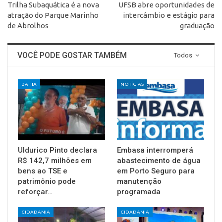
Trilha Subaquática é a nova
UFSB abre oportunidades de
atração do Parque Marinho
intercâmbio e estágio para
de Abrolhos
graduação
VOCÊ PODE GOSTAR TAMBÉM
Todos
BAHIA
NOTÍCIAS
Uldurico Pinto declara
Embasa interromperá
R$ 142,7 milhões em
abastecimento de água
bens ao TSE e
em Porto Seguro para
patrimônio pode
manutenção
reforçar…
programada
CIDADANIA
CIDADANIA