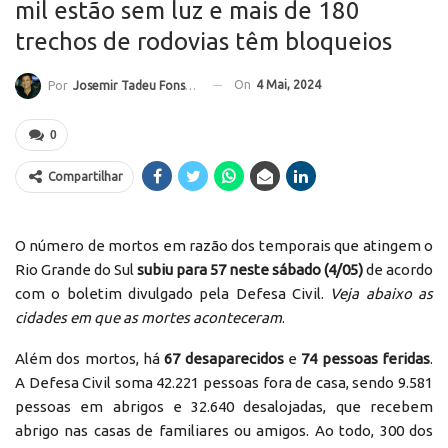
mil estão sem luz e mais de 180
trechos de rodovias têm bloqueios
On
4 Mai, 2024
Por
Josemir Tadeu Fonseca
0
Compartilhar
O número de mortos em razão dos temporais que atingem o
Rio Grande do Sul
subiu para 57 neste sábado (4/05)
de acordo
com o boletim divulgado pela Defesa Civil.
Veja abaixo as
cidades em que as mortes aconteceram
.
Além dos mortos, há
67 desaparecidos
e
74 pessoas feridas
.
A Defesa Civil soma
42.221 pessoas fora de casa, sendo 9.581
pessoas em abrigos e 32.640 desalojadas, que recebem
abrigo nas casas de familiares ou amigos. Ao todo, 300 dos