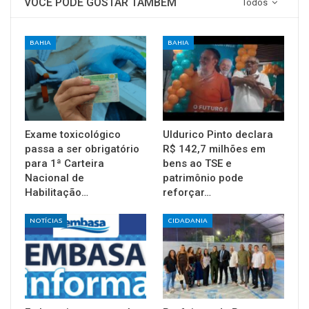
VOCÊ PODE GOSTAR TAMBÉM
Todos
BAHIA
BAHIA
Exame toxicológico
Uldurico Pinto declara
passa a ser obrigatório
R$ 142,7 milhões em
para 1ª Carteira
bens ao TSE e
Nacional de
patrimônio pode
Habilitação…
reforçar…
NOTÍCIAS
CIDADANIA