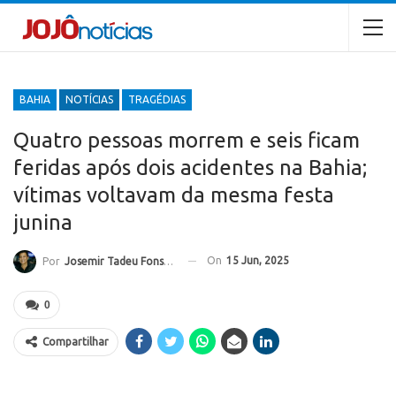
BAHIA
NOTÍCIAS
TRAGÉDIAS
Quatro pessoas morrem e seis ficam
feridas após dois acidentes na Bahia;
vítimas voltavam da mesma festa
junina
On
15 Jun, 2025
Por
Josemir Tadeu Fonseca
0
Compartilhar