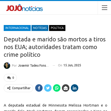
INTERNACIONAL
NOTÍCIAS
POLÍTICA
Deputada e marido são mortos a tiros
nos EUA; autoridades tratam como
crime político
On
15 Jun, 2025
Por
Josemir Tadeu Fonseca
0
Compartilhar
A deputada estadual de Minnesota Melissa Hortman e o