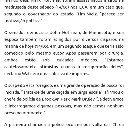
marido dela, Mark Hortman, foram assassinados a tiros na
madrugada deste sábado (14/06) nos EUA, em um caso que,
segundo o governador do estado, Tim Walz, “parece ter
motivação política”.
O senador democrata John Hoffman, de Minnesota, e sua
esposa também foram atingidos por diversos disparos na
manhã de hoje (14/06), em um segundo ataque que teria sido
cometido pelo mesmo autor. Após passarem por cirurgia,
ambos estão sob cuidados médicos. “Estamos
cautelosamente otimistas quanto à recuperação deles”,
declarou Walz em uma coletiva de imprensa.
O suspeito está foragido, e uma grande operação de busca foi
iniciada. “Trata-se de uma caçada em larga escala”, afirmou o
chefe de polícia de Brooklyn Park, Mark Bruley. “Já detivemos
e interrogamos algumas pessoas, mas não temos nenhum
preso no momento.”
A primeira chamada à polícia ocorreu por volta das 2h da