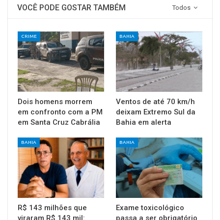
VOCÊ PODE GOSTAR TAMBÉM
Todos
CRIME
BAHIA
Dois homens morrem
Ventos de até 70 km/h
em confronto com a PM
deixam Extremo Sul da
em Santa Cruz Cabrália
Bahia em alerta
BAHIA
BAHIA
R$ 143 milhões que
Exame toxicológico
viraram R$ 143 mil:
passa a ser obrigatório