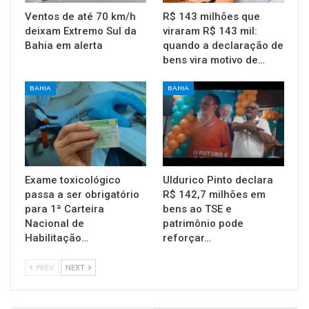
Ventos de até 70 km/h
R$ 143 milhões que
deixam Extremo Sul da
viraram R$ 143 mil:
Bahia em alerta
quando a declaração de
bens vira motivo de…
BAHIA
BAHIA
Exame toxicológico
Uldurico Pinto declara
passa a ser obrigatório
R$ 142,7 milhões em
para 1ª Carteira
bens ao TSE e
Nacional de
patrimônio pode
Habilitação…
reforçar…
PREV
NEXT