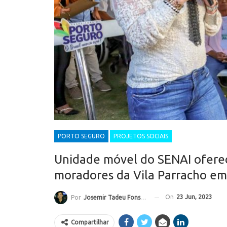
PORTO SEGURO
PROJETOS SOCIAIS
Unidade móvel do SENAI oferec
moradores da Vila Parracho em
On
23 Jun, 2023
Por
Josemir Tadeu Fonseca
Compartilhar