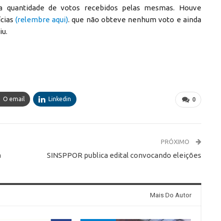
a quantidade de votos recebidos pelas mesmas. Houve
ícias
(relembre aqui)
. que não obteve nenhum voto e ainda
iu.
O email
Linkedin
0
PRÓXIMO
a
SINSPPOR publica edital convocando eleições
Mais Do Autor