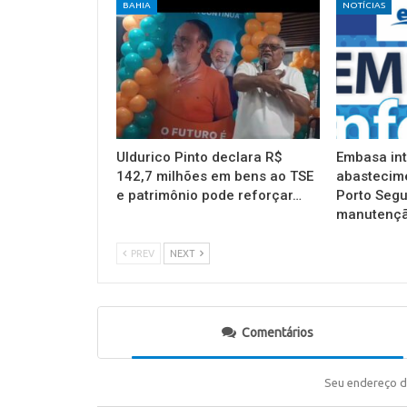
BAHIA
NOTÍCIAS
Uldurico Pinto declara R$
Embasa in
142,7 milhões em bens ao TSE
abastecim
e patrimônio pode reforçar…
Porto Segu
manutençã
PREV
NEXT
Comentários
Seu endereço d