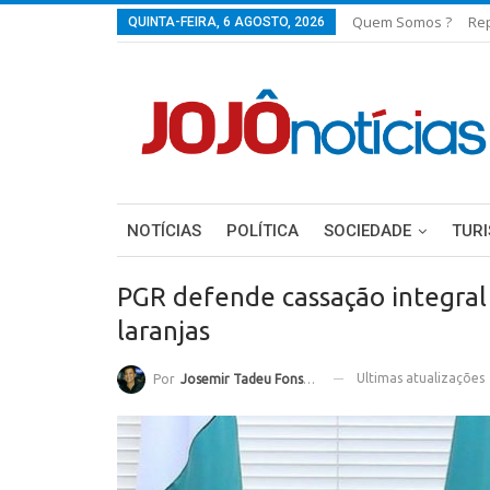
Quem Somos ?
Re
QUINTA-FEIRA, 6 AGOSTO, 2026
NOTÍCIAS
POLÍTICA
SOCIEDADE
TUR
PGR defende cassação integral 
laranjas
Ultimas atualizações
Por
Josemir Tadeu Fonseca