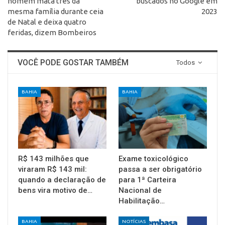
homem mata três da
buscados no Google em
mesma família durante ceia
2023
de Natal e deixa quatro
feridas, dizem Bombeiros
VOCÊ PODE GOSTAR TAMBÉM
Todos
BAHIA
BAHIA
R$ 143 milhões que
Exame toxicológico
viraram R$ 143 mil:
passa a ser obrigatório
quando a declaração de
para 1ª Carteira
bens vira motivo de…
Nacional de
Habilitação…
BAHIA
NOTÍCIAS