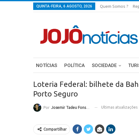
Quem Somos ?
Re
QUINTA-FEIRA, 6 AGOSTO, 2026
NOTÍCIAS
POLÍTICA
SOCIEDADE
TUR
Loteria Federal: bilhete da Bah
Porto Seguro
Ultimas atualizações
Por
Josemir Tadeu Fonseca
Compartilhar