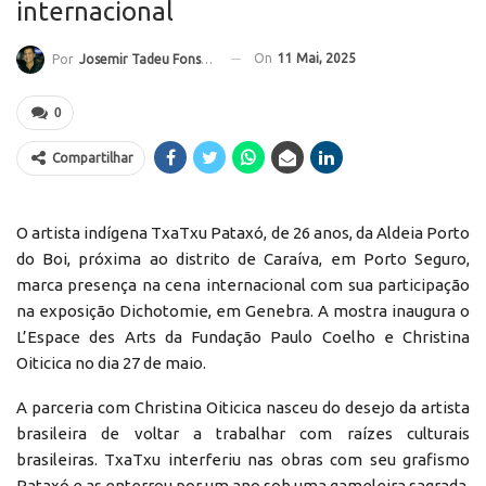
internacional
On
11 Mai, 2025
Por
Josemir Tadeu Fonseca
0
Compartilhar
O artista indígena TxaTxu Pataxó, de 26 anos, da Aldeia Porto
do Boi, próxima ao distrito de Caraíva, em Porto Seguro,
marca presença na cena internacional com sua participação
na exposição Dichotomie, em Genebra. A mostra inaugura o
L’Espace des Arts da Fundação Paulo Coelho e Christina
Oiticica no dia 27 de maio.
A parceria com Christina Oiticica nasceu do desejo da artista
brasileira de voltar a trabalhar com raízes culturais
brasileiras. TxaTxu interferiu nas obras com seu grafismo
Pataxó e as enterrou por um ano sob uma gameleira sagrada.