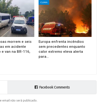
CLIMA
oas morrem e seis
Europa enfrenta incêndios
das em acidente
sem precedentes enquanto
o e van na BR-116,
calor extremo eleva alerta
para…
Facebook Comments
e email não será publicado.