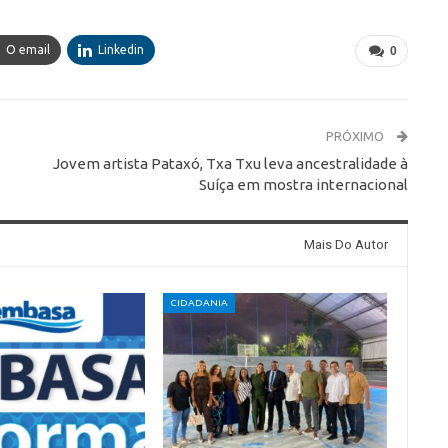
O email
Linkedin
0
PRÓXIMO
Jovem artista Pataxó, Txa Txu leva ancestralidade à
Suíça em mostra internacional
Mais Do Autor
CIDADANIA