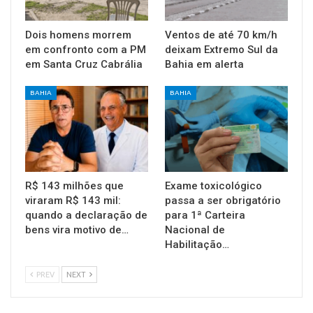
Dois homens morrem
Ventos de até 70 km/h
em confronto com a PM
deixam Extremo Sul da
em Santa Cruz Cabrália
Bahia em alerta
BAHIA
BAHIA
R$ 143 milhões que
Exame toxicológico
viraram R$ 143 mil:
passa a ser obrigatório
quando a declaração de
para 1ª Carteira
bens vira motivo de…
Nacional de
Habilitação…
PREV
NEXT